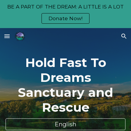
BE A PART OF THE DREAM: A LITTLE IS A LOT
Skip to main content
Skip to navigation
Donate Now!
Hold Fast To
Dreams
Sanctuary and
Rescue
English